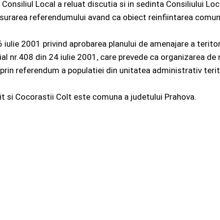
Consiliul Local a reluat discutia si in sedinta Consiliului Loc
asurarea referendumului avand ca obiect reinfiintarea comun
 iulie 2001 privind aprobarea planului de amenajare a teritor
cial nr.408 din 24 iulie 2001, care prevede ca organizarea de 
 prin referendum a populatiei din unitatea administrativ terit
init si Cocorastii Colt este comuna a judetului Prahova.