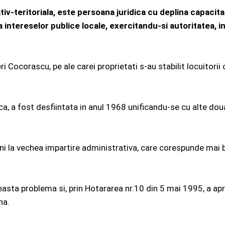
iv-teritoriala, este persoana juridica cu deplina capacit
 intereselor publice locale, exercitandu-si autoritatea, in c
 Cocorascu, pe ale carei proprietati s-au stabilit locuitorii
a, a fost desfiintata in anul 1968 unificandu-se cu alte dou
ni la vechea impartire administrativa, care corespunde mai bin
ceasta problema si, prin Hotararea nr.10 din 5 mai 1995, a a
na.