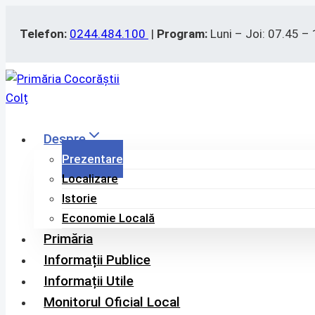
Skip
to
Telefon:
0244.484.100
|
Program:
Luni – Joi: 07.45 – 
content
Despre
Prezentare
Localizare
Istorie
Economie Locală
Primăria
Informații Publice
Informații Utile
Monitorul Oficial Local