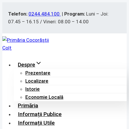
Skip
to
Telefon:
0244.484.100
|
Program:
Luni – Joi:
content
07.45 – 16.15 / Vineri: 08.00 – 14.00
Despre
Prezentare
Localizare
Istorie
Economie Locală
Primăria
Informații Publice
Informații Utile